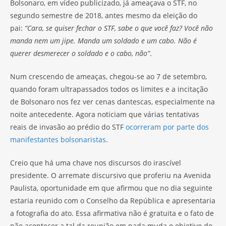
Bolsonaro, em vídeo publicizado, já ameaçava o STF, no
segundo semestre de 2018, antes mesmo da eleição do
pai:
“Cara, se quiser fechar o STF, sabe o que você faz? Você não
manda nem um jipe. Manda um soldado e um cabo. Não é
querer desmerecer o soldado e o cabo, não”
.
Num crescendo de ameaças, chegou-se ao 7 de setembro,
quando foram ultrapassados todos os limites e a incitação
de Bolsonaro nos fez ver cenas dantescas, especialmente na
noite antecedente. Agora noticiam que várias tentativas
reais de invasão ao prédio do STF
ocorreram por parte dos
manifestantes bolsonaristas
.
Creio que há uma chave nos discursos do irascível
presidente. O arremate discursivo que proferiu na Avenida
Paulista, oportunidade em que afirmou que no dia seguinte
estaria reunido com o Conselho da República e apresentaria
a fotografia do ato. Essa afirmativa não é gratuita e o fato de
não acontecer a tal da reunião em nada muda o objetivo do