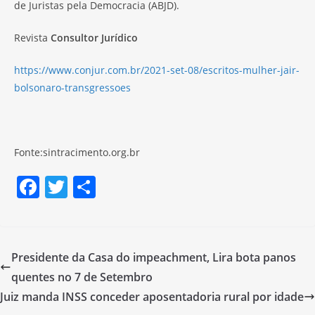
de Juristas pela Democracia (ABJD).
Revista
Consultor Jurídico
https://www.conjur.com.br/2021-set-08/escritos-mulher-jair-
bolsonaro-transgressoes
Fonte:sintracimento.org.br
F
T
S
a
w
h
c
itt
ar
e
er
e
Presidente da Casa do impeachment, Lira bota panos
b
quentes no 7 de Setembro
o
Juiz manda INSS conceder aposentadoria rural por idade