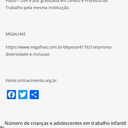
Paulo – USP e pós graduada em Direito e Processo do
Trabalho pela mesma instituição.
MIGALHAS
https://www.migalhas.com.br/depeso/417921/etarismo-
diversidade-e-inclusao
Fonte:sintracimento.org.br
F
T
S
a
w
h
c
itt
ar
e
er
e
Número de crianças e adolescentes em trabalho infantil