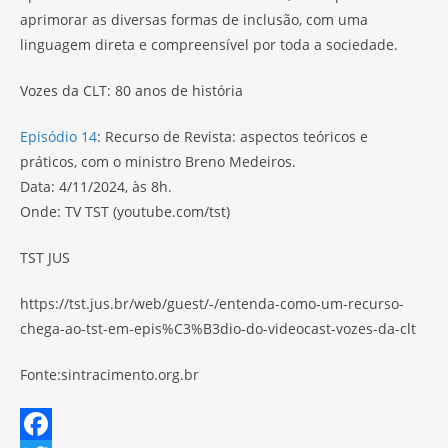
aprimorar as diversas formas de inclusão, com uma
linguagem direta e compreensível por toda a sociedade.
Vozes da CLT: 80 anos de história
Episódio 14
: Recurso de Revista: aspectos teóricos e
práticos, com o ministro Breno Medeiros.
Data: 4/11/2024, às 8h.
Onde: TV TST (youtube.com/tst)
TST JUS
https://tst.jus.br/web/guest/-/entenda-como-um-recurso-
chega-ao-tst-em-epis%C3%B3dio-do-videocast-vozes-da-clt
Fonte:sintracimento.org.br