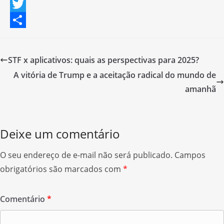
F
a
T
c
w
S
e
i
h
STF x aplicativos: quais as perspectivas para 2025?
b
t
a
A vitória de Trump e a aceitação radical do mundo de
o
t
r
amanhã
o
e
e
k
r
Deixe um comentário
O seu endereço de e-mail não será publicado.
Campos
obrigatórios são marcados com
*
Comentário
*