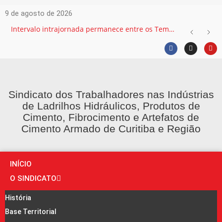
9 de agosto de 2026
Intervalo intrajornada permanece entre os Temas mais recorrentes na Justiça do Trabalho e exige atenção das empresas
Sindicato dos Trabalhadores nas Indústrias
de Ladrilhos Hidráulicos, Produtos de
Cimento, Fibrocimento e Artefatos de
Cimento Armado de Curitiba e Região
INÍCIO
O SINDICATO
História
Base Territorial